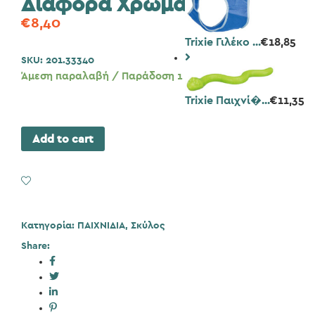
Διάφορα Χρώματα
€
8,40
Trixie Γιλέκο ...
€
18,85
SKU:
201.33340
Άμεση παραλαβή / Παράδοση 1 έως 3 ημέρες
Trixie Παιχνί�...
€
11,35
Add to cart
Add to Wishlist
Κατηγορία:
ΠΑΙΧΝΙΔΙΑ
,
Σκύλος
Share: