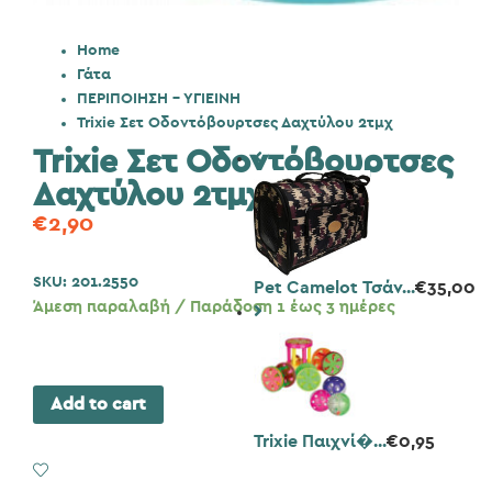
Home
Γάτα
ΠΕΡΙΠΟΙΗΣΗ - ΥΓΙΕΙΝΗ
Trixie Σετ Οδοντόβουρτσες Δαχτύλου 2τμχ
Trixie Σετ Οδοντόβουρτσες
Δαχτύλου 2τμχ
€
2,90
SKU:
201.2550
Pet Camelot Τσάν...
€
35,00
Άμεση παραλαβή / Παράδοση 1 έως 3 ημέρες
Add to cart
Trixie Παιχνί�...
€
0,95
Add to Wishlist