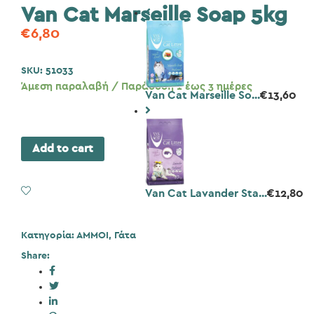
Van Cat Marseille Soap 5kg
€
6,80
SKU:
51033
Άμεση παραλαβή / Παράδοση 1 έως 3 ημέρες
Van Cat Marseille So...
€
13,60
Add to cart
Add to Wishlist
Van Cat Lavander Sta...
€
12,80
Κατηγορία:
ΑΜΜΟΙ
,
Γάτα
Share: