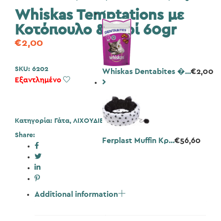
Whiskas Temptations με
Κοτόπουλο & Τυρί 60gr
€
2,00
SKU:
6202
Whiskas Dentabites �...
€
2,00
Εξαντλημένο
Add to Wishlist
Κατηγορία:
Γάτα
,
ΛΙΧΟΥΔΙΕΣ
Share:
Ferplast Muffin Κρ...
€
56,60
Additional information