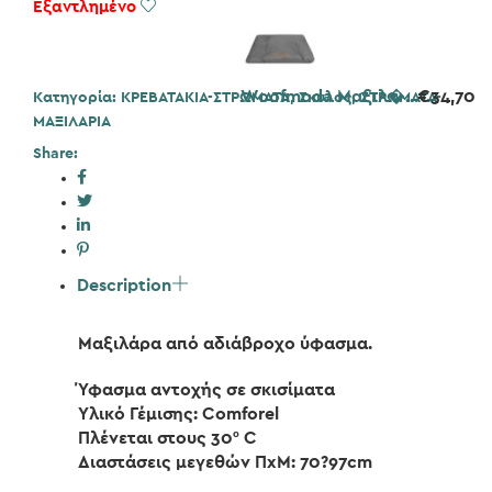
Εξαντλημένο
Add to Wishlist
Woofmoda Μαξιλ�...
€
34,70
Κατηγορία:
ΚΡΕΒΑΤΑΚΙΑ-ΣΤΡΩΜΑΤΑ
,
Σκύλος
,
ΣΤΡΩΜΑΤΑ-
ΜΑΞΙΛΑΡΙΑ
Share:
Description
Μαξιλάρα από αδιάβροχο ύφασμα.
Ύφασμα αντοχής σε σκισίματα
Yλικό Γέμισης: Comforel
Πλένεται στους 30° C
Διαστάσεις μεγεθών ΠxΜ: 70?97cm