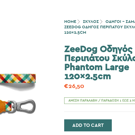
HOME
ΣΚΎΛΟΣ
ΟΔΗΓΟΙ - ΣΑΜΑ
ZEEDOG ΟΔΗΓΌΣ ΠΕΡΙΠΆΤΟΥ ΣΚΎΛ
120×2.5CM
ZeeDog Οδηγός
Περιπάτου Σκύλ
Phantom Large
120×2.5cm
€
26,50
ΆΜΕΣΗ ΠΑΡΑΛΑΒΉ / ΠΑΡΆΔΟΣΗ 1 ΈΩΣ 3 
ADD TO CART