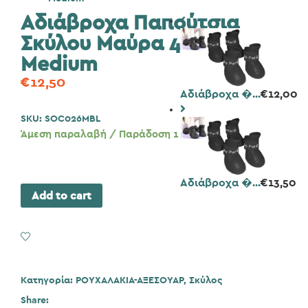
Αδιάβροχα Παπούτσια
Σκύλου Μαύρα 4 τμχ
Medium
€
12,50
Αδιάβροχα �...
€
12,00
SKU:
SOC026MBL
Άμεση παραλαβή / Παράδοση 1 έως 3 ημέρες
Αδιάβροχα �...
€
13,50
Add to cart
Add to Wishlist
Κατηγορία:
ΡΟΥΧΑΛΑΚΙΑ-ΑΞΕΣΟΥΑΡ
,
Σκύλος
Share: