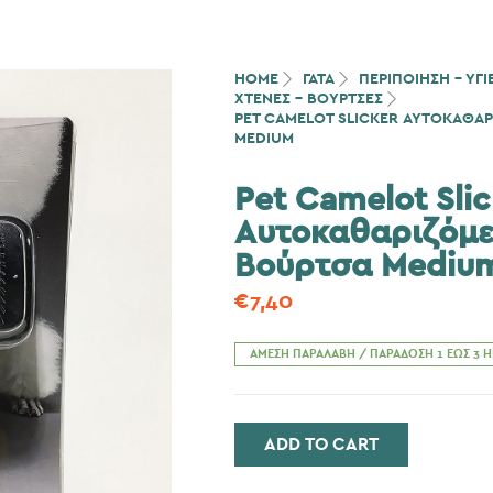
HOME
ΓΆΤΑ
ΠΕΡΙΠΟΙΗΣΗ - ΥΓΙ
ΧΤΕΝΕΣ - ΒΟΥΡΤΣΕΣ
PET CAMELOT SLICKER ΑΥΤΟΚΑΘΑ
MEDIUM
Pet Camelot Slic
Αυτοκαθαριζόμ
Βούρτσα Mediu
€
7,40
ΆΜΕΣΗ ΠΑΡΑΛΑΒΉ / ΠΑΡΆΔΟΣΗ 1 ΈΩΣ 3 
ADD TO CART