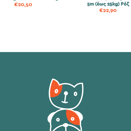
5m (έως 25kg) Ρόζ
€
20,50
€
22,90