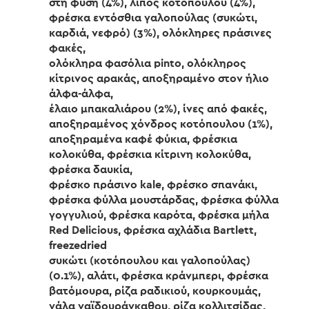
στη φύση (4%), λίπος κοτόπουλου (4%),
φρέσκα εντόσθια γαλοπούλας (συκώτι,
καρδιά, νεφρό) (3%), ολόκληρες πράσινες
φακές,
ολόκληρα φασόλια pinto, ολόκληρος
κίτρινος αρακάς, αποξηραμένο στον ήλιο
άλφα-άλφα,
έλαιο μπακαλιάρου (2%), ίνες από φακές,
αποξηραμένος χόνδρος κοτόπουλου (1%),
αποξηραμένα καφέ φύκια, φρέσκια
κολοκύθα, φρέσκια κίτρινη κολοκύθα,
φρέσκα δαυκία,
φρέσκο πράσινο kale, φρέσκο σπανάκι,
φρέσκα φύλλα μουστάρδας, φρέσκα φύλλα
γογγυλιού, φρέσκα καρότα, φρέσκα μήλα
Red Delicious, φρέσκα αχλάδια Bartlett,
freezedried
συκώτι (κοτόπουλου και γαλοπούλας)
(0.1%), αλάτι, φρέσκα κράνμπερι, φρέσκα
βατόμουρα, ρίζα ραδικιού, κουρκουμάς,
γάλα γαϊδουράγκαθου, ρίζα κολλιτσίδας,