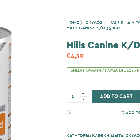
HOME
ΣΚΎΛΟΣ
ΚΛΙΝΙΚΗ ΔΙΑΙΤ
HILLS CANINE K/D 350GR
Hills Canine K/
€
4,30
ΆΜΕΣΗ ΠΑΡΑΛΑΒΉ / ΠΑΡΆΔΟΣΗ 1 ΈΩΣ 3 
Hills
ADD TO CART
Canine
K/D
350gr
ποσότητα
ADD TO WISHLIST
ADD T
ΚΑΤΗΓΟΡΊΑ:
ΚΛΙΝΙΚΗ ΔΙΑΙΤΑ
,
ΣΚΎΛΟ