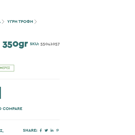
Α
ΥΓΡΗ ΤΡΟΦΗ
D 350gr
SKU:
55041057
ΗΜΈΡΕΣ
O COMPARE
SHARE:
Σ
,