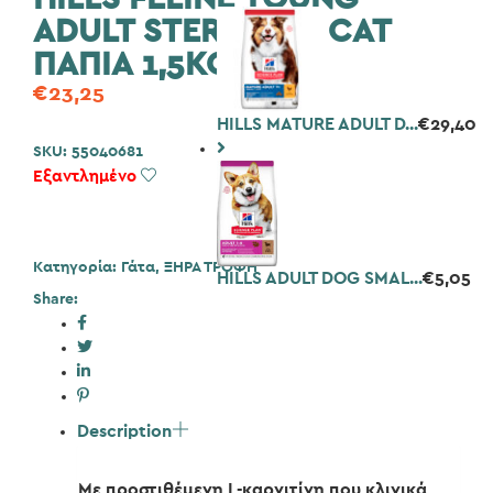
ADULT STERILISED CAT
ΠΑΠΙΑ 1,5KG
€
23,25
HILLS MATURE ADULT D...
€
29,40
SKU:
55040681
Εξαντλημένο
Add to Wishlist
Κατηγορία:
Γάτα
,
ΞΗΡΑ ΤΡΟΦΗ
HILLS ADULT DOG SMAL...
€
5,05
Share:
Description
Με προστιθέμενη L-καρνιτίνη που κλινικά