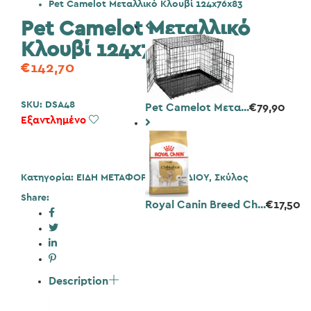
Pet Camelot Μεταλλικό Κλουβί 124x76x83
Pet Camelot Μεταλλικό
Κλουβί 124x76x83
€
142,70
SKU:
DSA48
Pet Camelot Μετα...
€
79,90
Εξαντλημένο
Add to Wishlist
Κατηγορία:
ΕΙΔΗ ΜΕΤΑΦΟΡΑΣ - ΤΑΞΙΔΙΟΥ
,
Σκύλος
Share:
Royal Canin Breed Ch...
€
17,50
Description