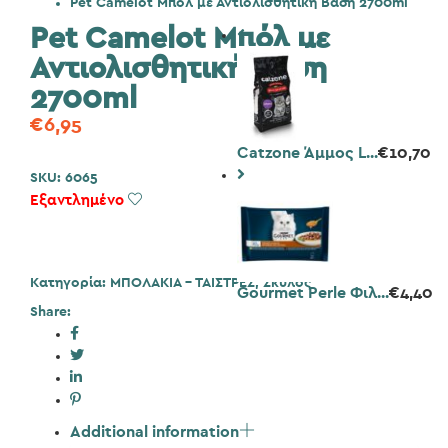
Pet Camelot Μπόλ με Αντιολισθητική Βάση 2700ml
Pet Camelot Μπόλ με
Αντιολισθητική Βάση
2700ml
€
6,95
Catzone Άμμος L...
€
10,70
SKU:
6065
Εξαντλημένο
Add to Wishlist
Κατηγορία:
ΜΠΟΛΑΚΙΑ - ΤΑΙΣΤΡΕΣ
,
Σκύλος
Gourmet Perle Φιλ...
€
4,40
Share:
Additional information