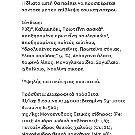
Η δίιατα αυτή θα πρέπει να προσφέρεται
πάντοτε με την επίβλεψη του κτηνιάτρου
Σύνθεση:
Ρύζι*, Καλαμπόκι, Πρωτεΐνη αρακά*,
Αποξηραμένη πρωτεΐνη πουλερικών*,
Αποξηραμένος πολτός τεύτλου,
Υδρολυμένες πρωτεΐνες, Πρωτεΐνη σόγιας,
Έλαιο καρύδας* (4 %), Ανόργανα άλατα,
Χοιρινό λίπος, Μονογλυκερίδια, Σογιέλαιο,
Ιχθυέλαιο, Ινουλίνη σικορέ.
*Υψηλής πεπτικότητας συστατικά.
Πρόσθετα: Διατροφικά πρόσθετα:
IU/kg: Βιταμίνη Α: 35000; Βιταμίνη D3: 1000;
Βιταμίνη Ε: 560;
mg/kg: Μονοένυδρος θειικός σίδηρος: (Fe:
100); Άνυδρο ιωδικό ασβέστιο: (I: 1,6);
Πενταένυδρος θειικός χαλκός: (Cu: 11);
Μονοένυδρο θειικό μαγγάνιο: (Mn: 38);