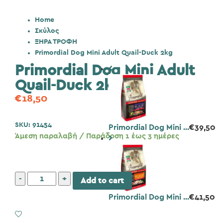
Home
Σκύλος
ΞΗΡΑ ΤΡΟΦΗ
Primordial Dog Mini Adult Quail-Duck 2kg
Primordial Dog Mini Adult
Quail-Duck 2kg
€
18,50
SKU:
91454
Primordial Dog Mini ...
€
39,50
Άμεση παραλαβή / Παράδοση 1 έως 3 ημέρες
Primordial
Add to cart
Dog
Primordial Dog Mini ...
€
41,50
Mini
Adult
Add to Wishlist
Quail-