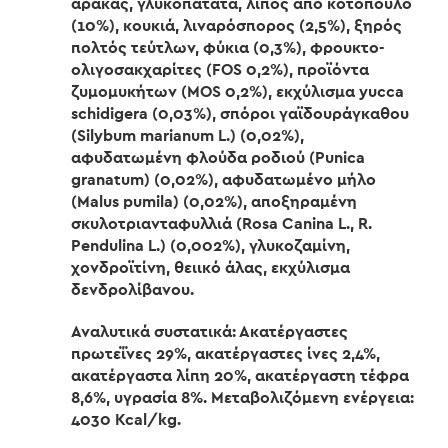
αρακάς, γλυκοπατάτα, λίπος από κοτόπουλο
(10%), κουκιά, λιναρόσπορος (2,5%), ξηρός
πολτός τεύτλων, φύκια (0,3%), φρουκτο-
ολιγοσακχαρίτες (FOS 0,2%), προϊόντα
ζυμομυκήτων (MOS 0,2%), εκχύλισμα yucca
schidigera (0,03%), σπόροι γαϊδουράγκαθου
(Silybum marianum L.) (0,02%),
αφυδατωμένη φλούδα ροδιού (Punica
granatum) (0,02%), αφυδατωμένο μήλο
(Malus pumila) (0,02%), αποξηραμένη
σκυλοτριανταφυλλιά (Rosa Canina L., R.
Pendulina L.) (0,002%), γλυκοζαμίνη,
χονδροϊτίνη, θειικό άλας, εκχύλισμα
δενδρολίβανου.
Αναλυτικά συστατικά: Ακατέργαστες
πρωτεΐνες 29%, ακατέργαστες ίνες 2,4%,
ακατέργαστα λίπη 20%, ακατέργαστη τέφρα
8,6%, υγρασία 8%. Μεταβολιζόμενη ενέργεια:
4030 Kcal/kg.