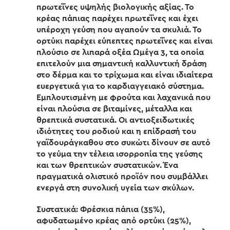
πρωτεΐνες υψηλής βιολογικής αξίας. Το
κρέας πάπιας παρέχει πρωτεΐνες και έχει
υπέροχη γεύση που αγαπούν τα σκυλιά. Το
ορτύκι παρέχει εύπεπτες πρωτεΐνες και είναι
πλούσιο σε λιπαρά οξέα Ωμέγα 3, τα οποία
επιτελούν μια σημαντική καλλυντική δράση
στο δέρμα και το τρίχωμα και είναι ιδιαίτερα
ευεργετικά για το καρδιαγγειακό σύστημα.
Εμπλουτισμένη με φρούτα και λαχανικά που
είναι πλούσια σε βιταμίνες, μέταλλα και
θρεπτικά συστατικά. Οι αντιοξειδωτικές
ιδιότητες του ροδιού και η επίδρασή του
γαϊδουράγκαθου στο συκώτι δίνουν σε αυτό
το γεύμα την τέλεια ισορροπία της γεύσης
και των θρεπτικών συστατικών. Ένα
πραγματικά ολιστικό προϊόν που συμβάλλει
ενεργά στη συνολική υγεία των σκύλων.
Συστατικά: Φρέσκια πάπια (35%),
αφυδατωμένο κρέας από ορτύκι (25%),